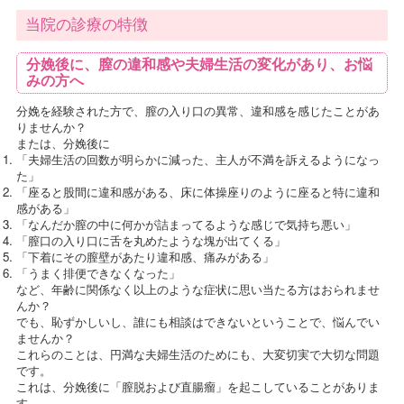
当院の診療の特徴
分娩後に、膣の違和感や夫婦生活の変化があり、お悩
みの方へ
分娩を経験された方で、膣の入り口の異常、違和感を感じたことがあ
りませんか？
または、分娩後に
「夫婦生活の回数が明らかに減った、主人が不満を訴えるようになっ
た」
「座ると股間に違和感がある、床に体操座りのように座ると特に違和
感がある」
「なんだか膣の中に何かが詰まってるような感じで気持ち悪い」
「膣口の入り口に舌を丸めたような塊が出てくる」
「下着にその膣壁があたり違和感、痛みがある」
「うまく排便できなくなった」
など、年齢に関係なく以上のような症状に思い当たる方はおられませ
んか？
でも、恥ずかしいし、誰にも相談はできないということで、悩んでい
ませんか？
これらのことは、円満な夫婦生活のためにも、大変切実で大切な問題
です。
これは、分娩後に「膣脱および直腸瘤」を起こしていることがありま
す。