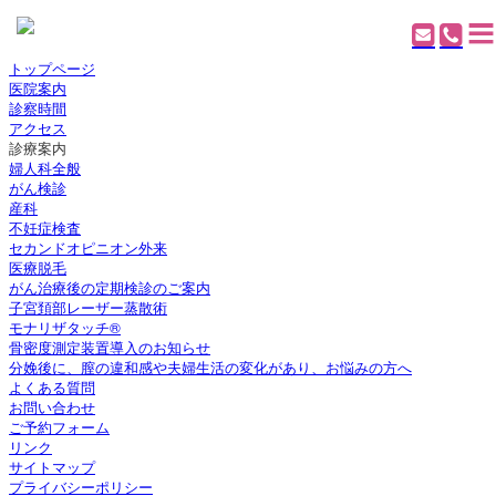
トップページ
医院案内
診察時間
アクセス
診療案内
婦人科全般
がん検診
産科
不妊症検査
セカンドオピニオン外来
医療脱毛
がん治療後の定期検診のご案内
子宮頚部レーザー蒸散術
モナリザタッチ®
骨密度測定装置導入のお知らせ
分娩後に、膣の違和感や夫婦生活の変化があり、お悩みの方へ
よくある質問
お問い合わせ
ご予約フォーム
リンク
サイトマップ
プライバシーポリシー