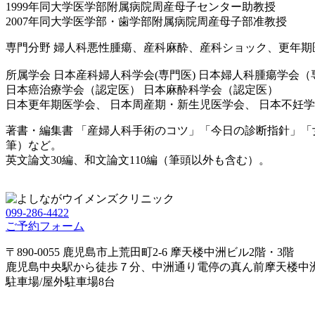
1999年同大学医学部附属病院周産母子センター助教授
2007年同大学医学部・歯学部附属病院周産母子部准教授
専門分野
婦人科悪性腫瘍、産科麻酔、産科ショック、更年期
所属学会
日本産科婦人科学会(専門医) 日本婦人科腫瘍学会（
日本癌治療学会（認定医） 日本麻酔科学会（認定医）
日本更年期医学会、 日本周産期・新生児医学会、 日本不妊
著書・編集書
「産婦人科手術のコツ」「今日の診断指針」「
筆）など。
英文論文30編、和文論文110編（筆頭以外も含む）。
099-286-4422
ご予約フォーム
〒890-0055 鹿児島市上荒田町2-6 摩天楼中洲ビル2階・3階
鹿児島中央駅から徒歩７分、中洲通り電停の真ん前摩天楼中洲
駐車場/屋外駐車場8台