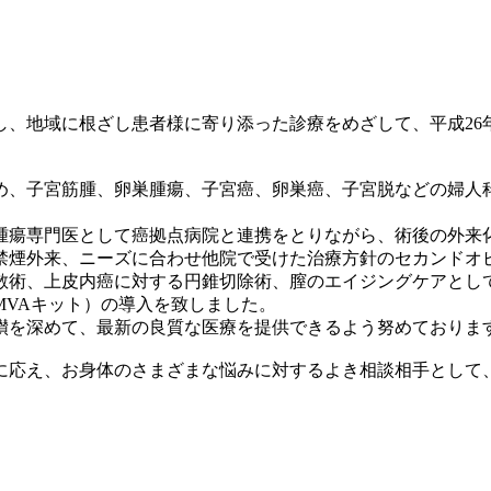
し、地域に根ざし患者様に寄り添った診療をめざして、平成26
め、子宮筋腫、卵巣腫瘍、子宮癌、卵巣癌、子宮脱などの婦人
腫瘍専門医として癌拠点病院と連携をとりながら、術後の外来
禁煙外来、ニーズに合わせ他院で受けた治療方針のセカンドオ
散術、上皮内癌に対する円錐切除術、膣のエイジングケアとし
MVAキット）の導入を致しました。
鑚を深めて、最新の良質な医療を提供できるよう努めておりま
に応え、お身体のさまざまな悩みに対するよき相談相手として