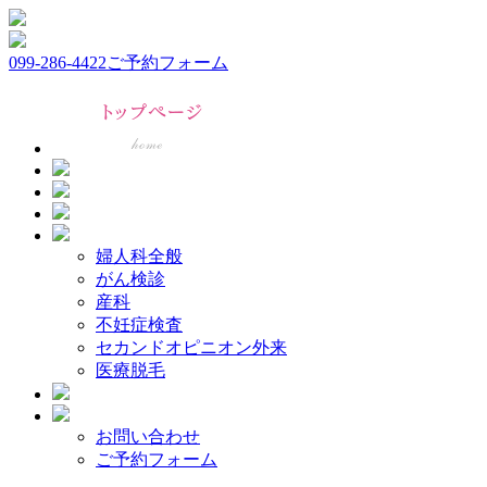
099-286-4422
ご予約フォーム
婦人科全般
がん検診
産科
不妊症検査
セカンドオピニオン外来
医療脱毛
お問い合わせ
ご予約フォーム