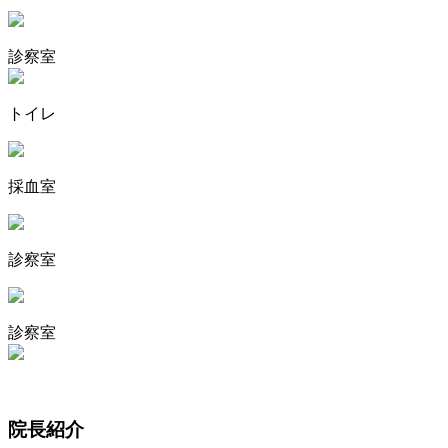
診察室
トイレ
採血室
診察室
診察室
院長紹介