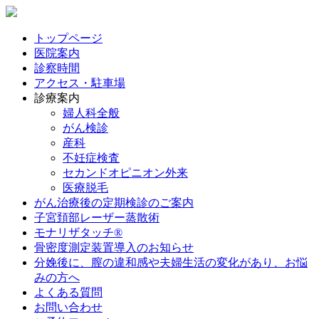
トップページ
医院案内
診察時間
アクセス・駐車場
診療案内
婦人科全般
がん検診
産科
不妊症検査
セカンドオピニオン外来
医療脱毛
がん治療後の定期検診のご案内
子宮頚部レーザー蒸散術
モナリザタッチ®
骨密度測定装置導入のお知らせ
分娩後に、膣の違和感や夫婦生活の変化があり、お悩
みの方へ
よくある質問
お問い合わせ