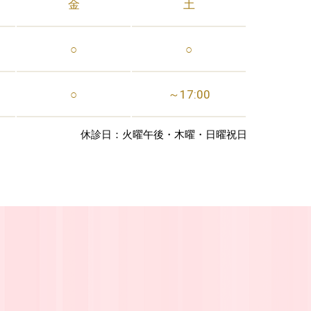
金
土
○
○
○
～17:00
休診日：火曜午後・木曜・日曜祝日