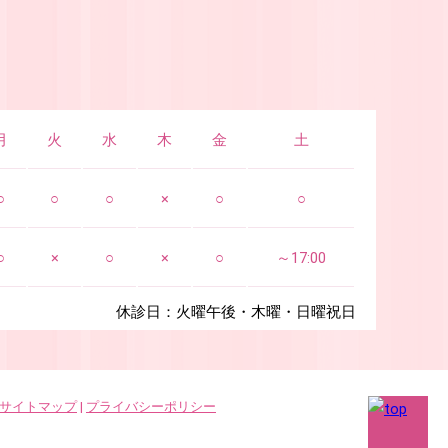
月
火
水
木
金
土
○
○
○
×
○
○
○
×
○
×
○
～17:00
休診日：火曜午後・木曜・日曜祝日
サイトマップ
|
プライバシーポリシー