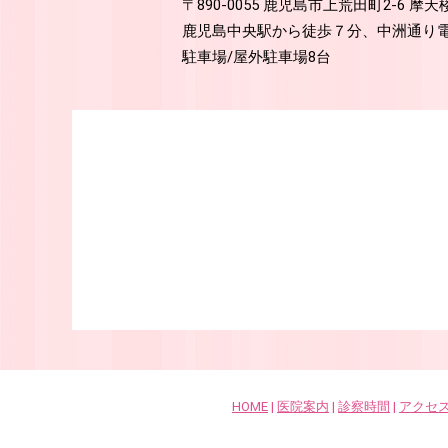
〒890-0055 鹿児島市上荒田町2-6 摩
鹿児島中央駅から徒歩７分、中洲通り電
駐車場/屋外駐車場8台
HOME
|
医院案内
|
診察時間
|
アクセ