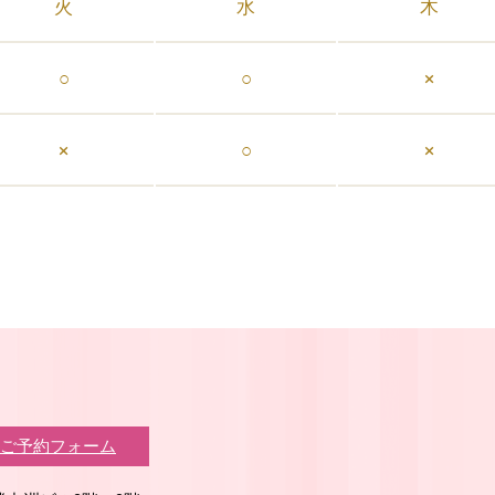
火
水
木
○
○
×
×
○
×
ご予約フォーム